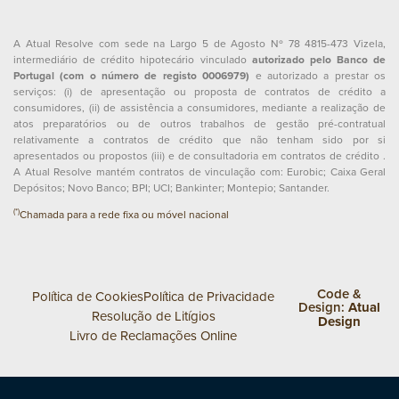
A Atual Resolve com sede na Largo 5 de Agosto Nº 78 4815-473 Vizela,
intermediário de crédito hipotecário vinculado
autorizado pelo Banco de
Portugal (com o número de registo 0006979)
e autorizado a prestar os
serviços: (i) de apresentação ou proposta de contratos de crédito a
consumidores, (ii) de assistência a consumidores, mediante a realização de
atos preparatórios ou de outros trabalhos de gestão pré-contratual
relativamente a contratos de crédito que não tenham sido por si
apresentados ou propostos (iii) e de consultadoria em contratos de crédito .
A Atual Resolve mantém contratos de vinculação com: Eurobic; Caixa Geral
Depósitos; Novo Banco; BPI; UCI; Bankinter; Montepio; Santander.
(*)
Chamada para a rede fixa ou móvel nacional
Code &
Política de Cookies
Política de Privacidade
Design:
Atual
Resolução de Litígios
Design
Livro de Reclamações Online