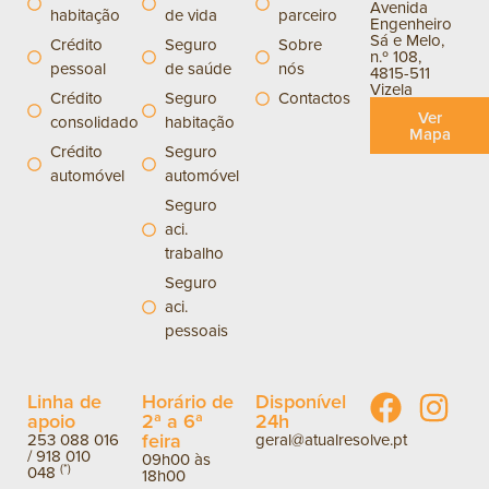
Avenida
habitação
de vida
parceiro
Engenheiro
Sá e Melo,
Crédito
Seguro
Sobre
n.º 108,
pessoal
de saúde
nós
4815-511
Vizela
Crédito
Seguro
Contactos
Ver
consolidado
habitação
Mapa
Crédito
Seguro
automóvel
automóvel
Seguro
aci.
trabalho
Seguro
aci.
pessoais
Linha de
Horário de
Disponível
apoio
2ª a 6ª
24h
feira
253 088 016
geral@atualresolve.pt
/
918 010
09h00 às
(*)
048
18h00