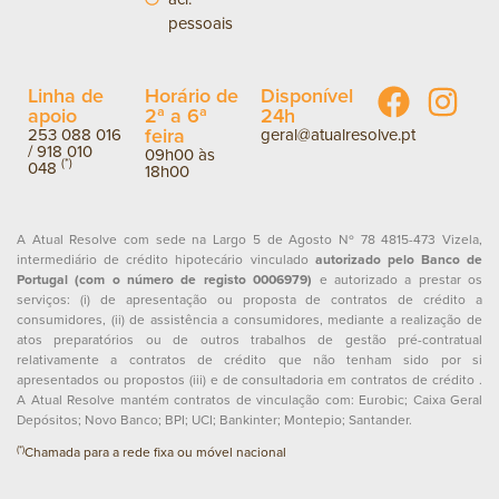
pessoais
Linha de
Horário de
Disponível
apoio
2ª a 6ª
24h
feira
253 088 016
geral@atualresolve.pt
/
918 010
09h00 às
(*)
048
18h00
A Atual Resolve com sede na Largo 5 de Agosto Nº 78 4815-473 Vizela,
intermediário de crédito hipotecário vinculado
autorizado pelo Banco de
Portugal (com o número de registo 0006979)
e autorizado a prestar os
serviços: (i) de apresentação ou proposta de contratos de crédito a
consumidores, (ii) de assistência a consumidores, mediante a realização de
atos preparatórios ou de outros trabalhos de gestão pré-contratual
relativamente a contratos de crédito que não tenham sido por si
apresentados ou propostos (iii) e de consultadoria em contratos de crédito .
A Atual Resolve mantém contratos de vinculação com: Eurobic; Caixa Geral
Depósitos; Novo Banco; BPI; UCI; Bankinter; Montepio; Santander.
(*)
Chamada para a rede fixa ou móvel nacional