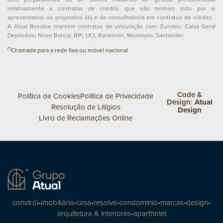
relativamente a contratos de crédito que não tenham sido por si
apresentados ou propostos (iii) e de consultadoria em contratos de crédito .
A Atual Resolve mantém contratos de vinculação com: Eurobic; Caixa Geral
Depósitos; Novo Banco; BPI; UCI; Bankinter; Montepio; Santander.
(*)
Chamada para a rede fixa ou móvel nacional
Code &
Política de Cookies
Política de Privacidade
Design:
Atual
Resolução de Litígios
Design
Livro de Reclamações Online
constrói
•
imobiliária
•
casa
•
resolve
•
condomínio
•
marcas
•
design
•
arquitetura & interiores
•
aparthotel