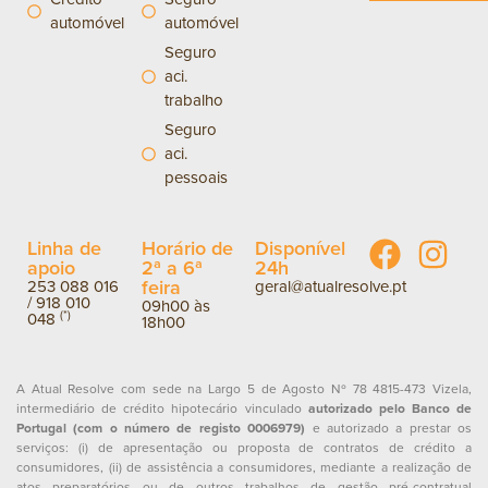
automóvel
automóvel
Seguro
aci.
trabalho
Seguro
aci.
pessoais
Linha de
Horário de
Disponível
apoio
2ª a 6ª
24h
feira
253 088 016
geral@atualresolve.pt
/
918 010
09h00 às
(*)
048
18h00
A Atual Resolve com sede na Largo 5 de Agosto Nº 78 4815-473 Vizela,
intermediário de crédito hipotecário vinculado
autorizado pelo Banco de
Portugal (com o número de registo 0006979)
e autorizado a prestar os
serviços: (i) de apresentação ou proposta de contratos de crédito a
consumidores, (ii) de assistência a consumidores, mediante a realização de
atos preparatórios ou de outros trabalhos de gestão pré-contratual