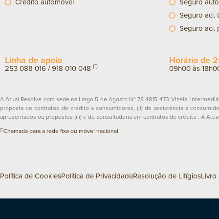
Crédito automóvel
Seguro aut
Seguro aci. 
Seguro aci.
Linha de apoio
Horário de 2ª
(*)
253 088 016
/
918 010 048
09h00 às 18h0
A Atual Resolve com sede na Largo 5 de Agosto Nº 78 4815-473 Vizela, intermediár
proposta de contratos de crédito a consumidores, (ii) de assistência a consumido
apresentados ou propostos (iii) e de consultadoria em contratos de crédito . A At
(*)
Chamada para a rede fixa ou móvel nacional
Política de Cookies
Política de Privacidade
Resolução de Litígios
Livro