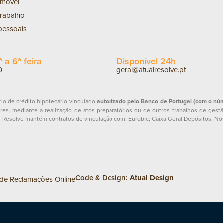
omóvel
trabalho
 pessoais
 a 6ª feira
Disponível 24h
0
geral@atualresolve.pt
io de crédito hipotecário vinculado
autorizado pelo Banco de Portugal (com o nú
res, mediante a realização de atos preparatórios ou de outros trabalhos de gestã
ual Resolve mantém contratos de vinculação com: Eurobic; Caixa Geral Depósitos; No
Code & Design:
Atual Design
 de Reclamações Online