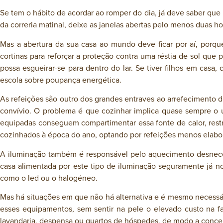
Se tem o hábito de acordar ao romper do dia, já deve saber que
da correria matinal, deixe as janelas abertas pelo menos duas hor
Mas a abertura da sua casa ao mundo deve ficar por aí, porque
cortinas para reforçar a proteção contra uma réstia de sol qu
possa esgueirar-se para dentro do lar. Se tiver filhos em cas
escola sobre poupança energética.
As refeições são outro dos grandes entraves ao arrefecimento d
convívio. O problema é que cozinhar implica quase sempre o 
equipadas conseguem compartimentar essa fonte de calor, restri
cozinhados à época do ano, optando por refeições menos elabo
A iluminação também é responsável pelo aquecimento desneces
casa alimentada por este tipo de iluminação seguramente já 
como o led ou o halogéneo.
Mas há situações em que não há alternativa e é mesmo necessár
esses equipamentos, sem sentir na pele o elevado custo na fa
lavandaria, despensa ou quartos de hóspedes, de modo a concent