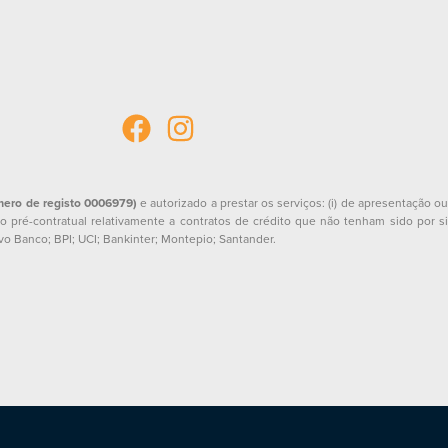
mero de registo 0006979)
e autorizado a prestar os serviços: (i) de apresentação o
o pré-contratual relativamente a contratos de crédito que não tenham sido por si
vo Banco; BPI; UCI; Bankinter; Montepio; Santander.