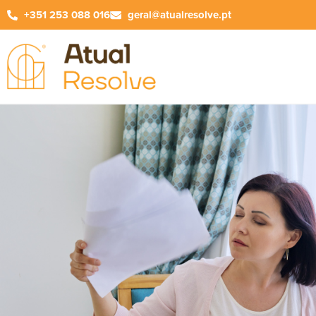
+351 253 088 016
geral@atualresolve.pt