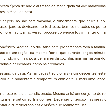
 nesta época do ano o ar fresco da madrugada faz-lhe maravilhas
as, até sair de casa.
 depois, ao sair para trabalhar, é fundamental que deixe tudo
e passe, janelas devidamente fechadas, bem como todos os ponto
a, como é habitual no verão, procure convencê-los a manter o 
oméstico. Ao final do dia, sabe bem preparar para toda a famíl
uso de um fogão, ou mesmo forno, que durante longos minutos 
ngindo-a o mais possível à área da cozinha, mas na maioria dos
radas e demoradas, como os grelhados.
sário da casa. As lâmpadas tradicionais (incandescentes) est
notou que aumentam a temperatura ambiente. É mais uma razão 
io recorrer ao ar condicionado. Mesmo aí há um conjunto de re
tura energética ao fim do mês. Deve ser criterioso nas áreas
rar o ar refrigerado nas divisões que realmente usa.