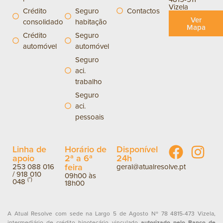
Vizela
Crédito
Seguro
Contactos
Ver
consolidado
habitação
Mapa
Crédito
Seguro
automóvel
automóvel
Seguro
aci.
trabalho
Seguro
aci.
pessoais
Linha de
Horário de
Disponível
apoio
2ª a 6ª
24h
feira
253 088 016
geral@atualresolve.pt
/
918 010
09h00 às
(*)
048
18h00
A Atual Resolve com sede na Largo 5 de Agosto Nº 78 4815-473 Vizela,
intermediário de crédito hipotecário vinculado
autorizado pelo Banco de