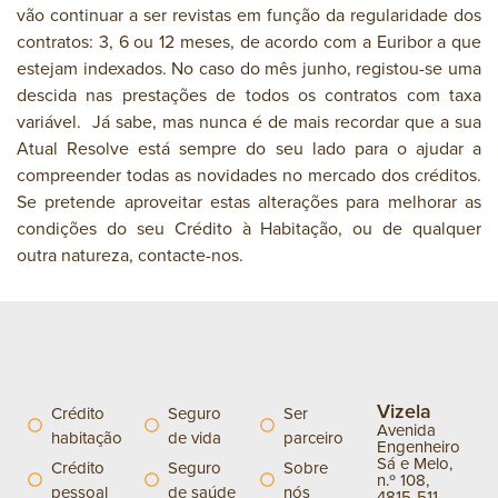
vão continuar a ser revistas em função da regularidade dos
contratos: 3, 6 ou 12 meses, de acordo com a Euribor a que
estejam indexados. No caso do mês junho, registou-se uma
descida nas prestações de todos os contratos com taxa
variável. Já sabe, mas nunca é de mais recordar que a sua
Atual Resolve está sempre do seu lado para o ajudar a
compreender todas as novidades no mercado dos créditos.
Se pretende aproveitar estas alterações para melhorar as
condições do seu Crédito à Habitação, ou de qualquer
outra natureza, contacte-nos.
Vizela
Crédito
Seguro
Ser
Avenida
habitação
de vida
parceiro
Engenheiro
Sá e Melo,
Crédito
Seguro
Sobre
n.º 108,
pessoal
de saúde
nós
4815-511