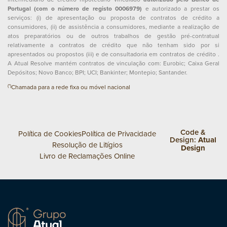
Portugal (com o número de registo 0006979)
e autorizado a prestar os
serviços: (i) de apresentação ou proposta de contratos de crédito a
consumidores, (ii) de assistência a consumidores, mediante a realização de
atos preparatórios ou de outros trabalhos de gestão pré-contratual
relativamente a contratos de crédito que não tenham sido por si
apresentados ou propostos (iii) e de consultadoria em contratos de crédito .
A Atual Resolve mantém contratos de vinculação com: Eurobic; Caixa Geral
Depósitos; Novo Banco; BPI; UCI; Bankinter; Montepio; Santander.
(*)
Chamada para a rede fixa ou móvel nacional
Code &
Política de Cookies
Política de Privacidade
Design:
Atual
Resolução de Litígios
Design
Livro de Reclamações Online