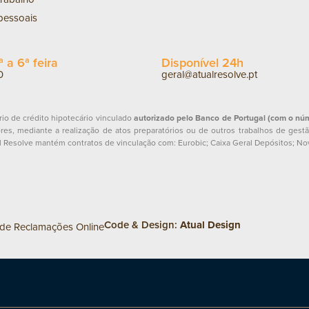
 pessoais
 a 6ª feira
Disponível 24h
0
geral@atualresolve.pt
io de crédito hipotecário vinculado
autorizado pelo Banco de Portugal (com o nú
res, mediante a realização de atos preparatórios ou de outros trabalhos de gestã
ual Resolve mantém contratos de vinculação com: Eurobic; Caixa Geral Depósitos; No
Code & Design:
Atual Design
 de Reclamações Online