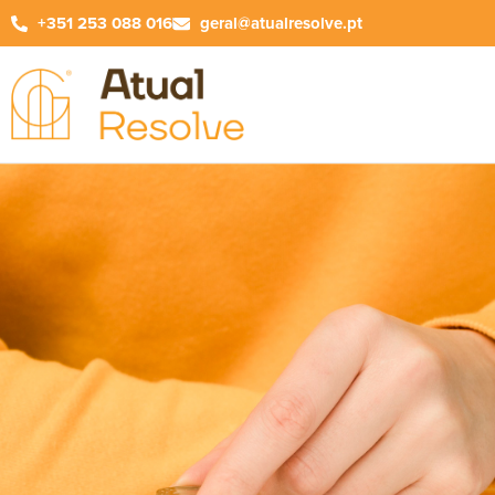
+351 253 088 016
geral@atualresolve.pt