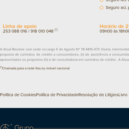
Seguro aci.
Linha de apoio
Horário de 2ª
(*)
253 088 016
/
918 010 048
09h00 às 18h0
A Atual Resolve com sede na Largo 5 de Agosto Nº 78 4815-473 Vizela, intermediár
proposta de contratos de crédito a consumidores, (ii) de assistência a consumido
apresentados ou propostos (iii) e de consultadoria em contratos de crédito . A At
(*)
Chamada para a rede fixa ou móvel nacional
Política de Cookies
Política de Privacidade
Resolução de Litígios
Livro