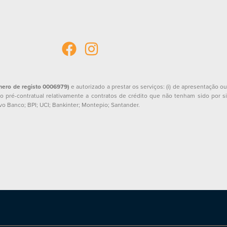
mero de registo 0006979)
e autorizado a prestar os serviços: (i) de apresentação o
o pré-contratual relativamente a contratos de crédito que não tenham sido por si
vo Banco; BPI; UCI; Bankinter; Montepio; Santander.