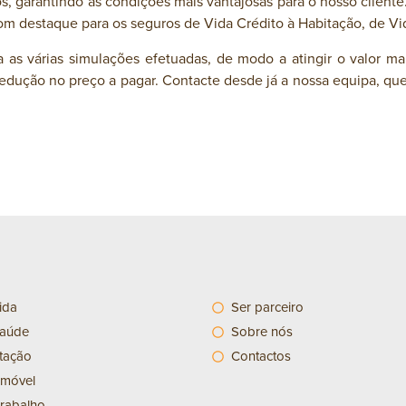
 garantindo as condições mais vantajosas para o nosso cliente.
com destaque para os seguros de Vida Crédito à Habitação, de Vi
la as várias simulações efetuadas, de modo a atingir o valor 
edução no preço a pagar. Contacte desde já a nossa equipa, que
ida
Ser parceiro
saúde
Sobre nós
tação
Contactos
omóvel
trabalho